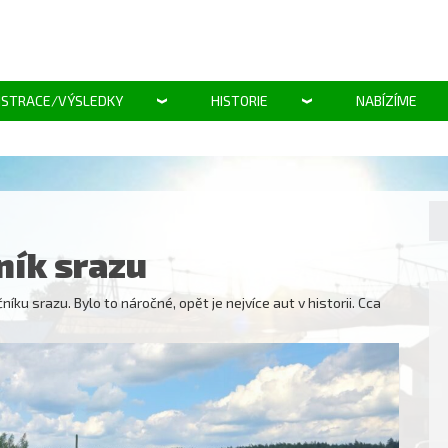
ISTRACE/VÝSLEDKY
HISTORIE
NABÍZÍME
ník srazu
íku srazu. Bylo to náročné, opět je nejvíce aut v historii. Cca