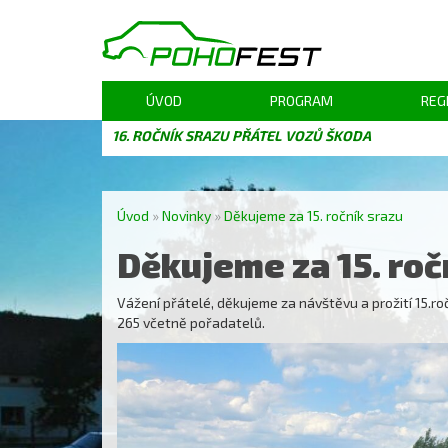
ÚVOD
PROGRAM
REG
16. ROČNÍK SRAZU PŘÁTEL VOZŮ ŠKODA
Úvod
»
Novinky
»
Děkujeme za 15. ročník srazu
Děkujeme za 15. roč
Vážení přátelé, děkujeme za návštěvu a prožití 15.ročn
265 včetně pořadatelů.