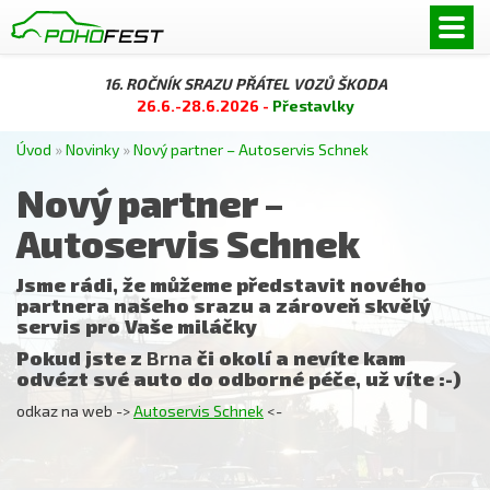
16. ROČNÍK SRAZU PŘÁTEL VOZŮ ŠKODA
26.6.-28.6.2026 -
Přestavlky
Úvod
»
Novinky
»
Nový partner – Autoservis Schnek
Nový partner –
Autoservis Schnek
Jsme rádi, že můžeme představit nového
partnera našeho srazu a zároveň skvělý
servis pro Vaše miláčky
Pokud jste z
Brna
či okolí a nevíte kam
odvézt své auto do odborné péče, už víte :-)
odkaz na web ->
Autoservis Schnek
<-